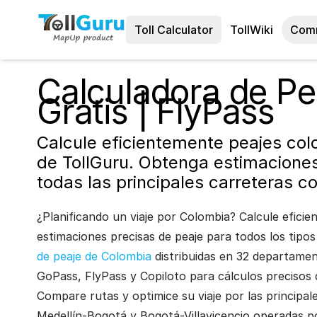
Toll Calculator
TollWiki
Com
Calculadora de Pe
Gratis | FlyPass
Calcule eficientemente peajes col
de TollGuru. Obtenga estimaciones 
todas las principales carreteras c
¿Planificando un viaje por Colombia? Calcule efici
estimaciones precisas de peaje para todos los tipo
de peaje de Colombia
distribuidas en 32 departamen
GoPass, FlyPass y Copiloto para cálculos precisos 
Compare rutas y optimice su viaje por las principa
Medellín-Bogotá y Bogotá-Villavicencio operadas po