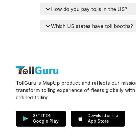
You can calculate tolls for your tr
How do you pay tolls in the US?
type, toll tags, departure time, an
Try the TollGuru Toll Calculator - 
The toll payment method in the US 
Which US states have toll booths?
Try the TollGuru Toll Calculator - 
Credit card, and Prepaid card.
A valid tag transponder for the stat
Out of the 50, 37 US states have to
Learn more about payment metho
Jersey, Florida, California, Texas,
roads.
Check which states have toll boot
TollGuru is MapUp product and reflects our missio
transform tolling experience of fleets globally wit
defined tolling
GET IT ON
Download on the
Google Play
App Store