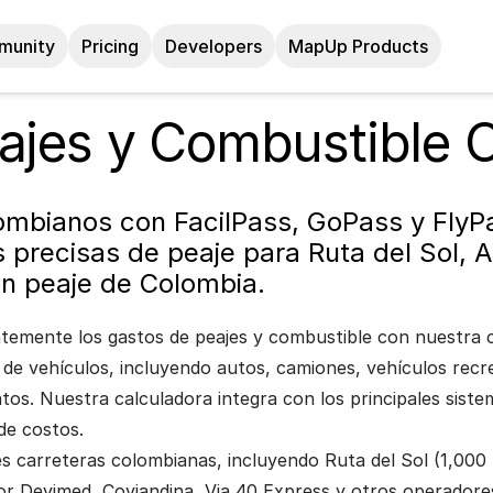
munity
Pricing
Developers
MapUp Products
ajes y Combustible 
ombianos con FacilPass, GoPass y FlyPa
precisas de peaje para Ruta del Sol, A
on peaje de Colombia.
entemente los gastos de peajes y combustible con nuestra 
s de vehículos, incluyendo autos, camiones, vehículos rec
tos. Nuestra calculadora integra con los principales sist
de costos.
les carreteras colombianas, incluyendo Ruta del Sol (1,000
r Devimed, Coviandina, Via 40 Express y otros operadores